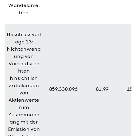
Wandelanlei
hen
Beschlussvorl
age 13:
Nichtanwend
ung von
Vorkaufsrec
hten
hinsichtlich
Zuteilungen
859,330,096
81.99
188
von
Aktienwerte
n im
Zusammenh
ang mit der
Emission von