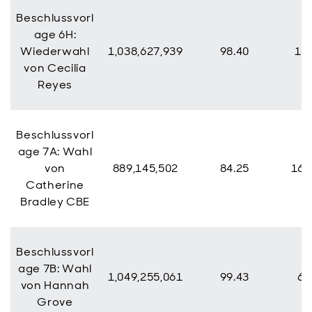
Beschlussvorl
age 6H:
Wiederwahl
1,038,627,939
98.40
16,
von Cecilia
Reyes
Beschlussvorl
age 7A: Wahl
von
889,145,502
84.25
166
Catherine
Bradley CBE
Beschlussvorl
age 7B: Wahl
1,049,255,061
99.43
6,
von Hannah
Grove