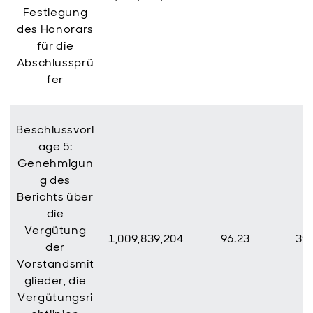
Festlegung
des Honorars
für die
Abschlussprü
fer
Beschlussvorl
age 5:
Genehmigun
g des
Berichts über
die
Vergütung
1,009,839,204
96.23
39,
der
Vorstandsmit
glieder, die
Vergütungsri