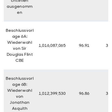
chtlinien
ausgenomm
en
Beschlussvorl
age 6A:
Wiederwahl
1,016,087,065
96.91
32,
von Sir
Douglas Flint
CBE
Beschlussvorl
age 6B:
Wiederwahl
1,012,399,530
96.86
32,
von
Jonathan
Asquith