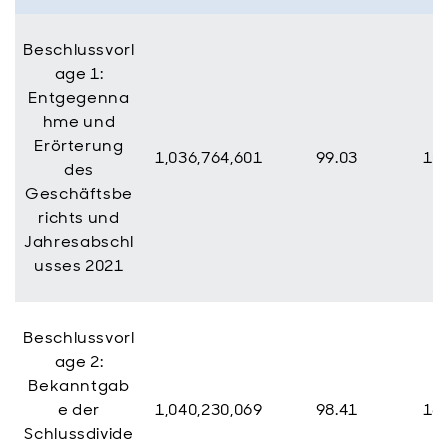
Beschlussvorl
age 1:
Entgegenna
hme und
Erörterung
1,036,764,601
99.03
10,
des
Geschäftsbe
richts und
Jahresabschl
usses 2021
Beschlussvorl
age 2:
Bekanntgab
e der
1,040,230,069
98.41
16,
Schlussdivide