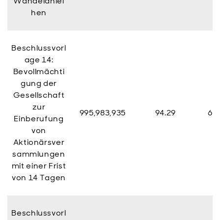
Wandelanlei
hen
Beschlussvorl
age 14:
Bevollmächti
gung der
Gesellschaft
zur
995,983,935
94.29
60,
Einberufung
von
Aktionärsver
sammlungen
mit einer Frist
von 14 Tagen
Beschlussvorl