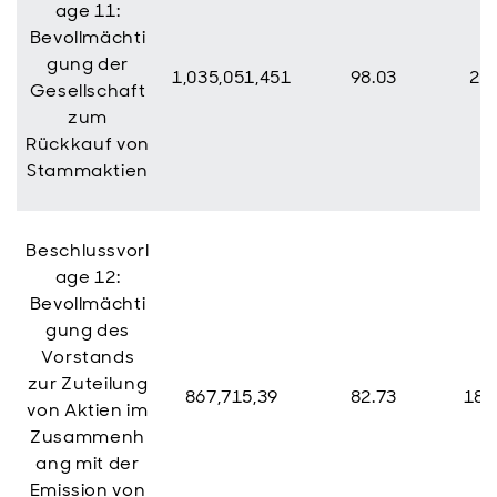
age 11:
Bevollmächti
gung der
1,035,051,451
98.03
20,
Gesellschaft
zum
Rückkauf von
Stammaktien
Beschlussvorl
age 12:
Bevollmächti
gung des
Vorstands
zur Zuteilung
867,715,39
82.73
181
von Aktien im
Zusammenh
ang mit der
Emission von