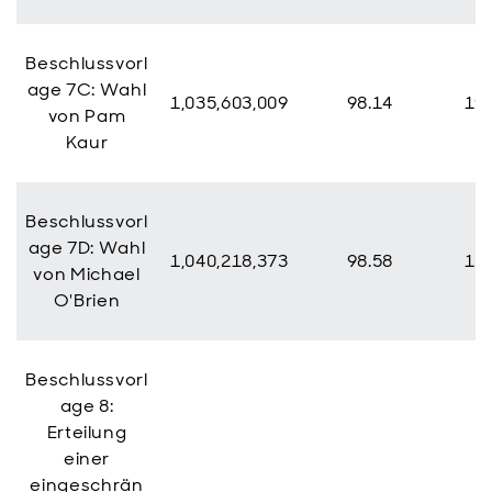
Beschlussvorl
age 7C: Wahl
1,035,603,009
98.14
19,
von Pam
Kaur
Beschlussvorl
age 7D: Wahl
1,040,218,373
98.58
15,
von Michael
O'Brien
Beschlussvorl
age 8:
Erteilung
einer
eingeschrän