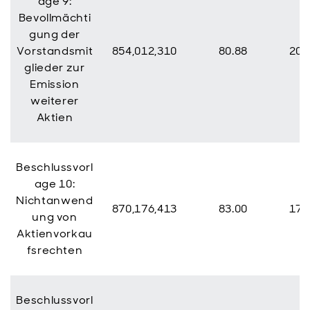
age 9:
Bevollmächti
gung der
Vorstandsmit
854,012,310
80.88
201
glieder zur
Emission
weiterer
Aktien
Beschlussvorl
age 10:
Nichtanwend
870,176,413
83.00
178
ung von
Aktienvorkau
fsrechten
Beschlussvorl