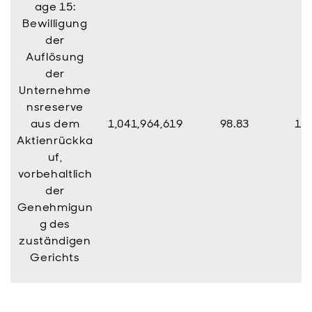
age 15:
Bewilligung
der
Auflösung
der
Unternehme
nsreserve
aus dem
1,041,964,619
98.83
12,
Aktienrückka
uf,
vorbehaltlich
der
Genehmigun
g des
zuständigen
Gerichts