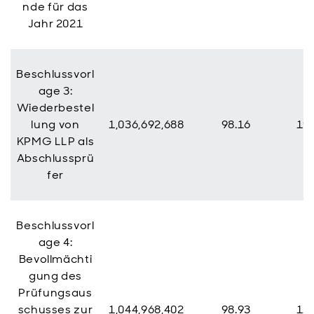
nde für das
Jahr 2021
Beschlussvorl
age 3:
Wiederbestel
lung von
1,036,692,688
98.16
19,
KPMG LLP als
Abschlussprü
fer
Beschlussvorl
age 4:
Bevollmächti
gung des
Prüfungsaus
schusses zur
1,044,968,402
98.93
11,