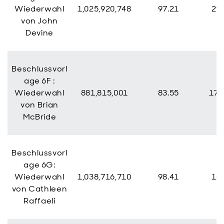
Wiederwahl
1,025,920,748
97.21
29,
von John
Devine
Beschlussvorl
age 6F :
Wiederwahl
881,815,001
83.55
173
von Brian
McBride
Beschlussvorl
age 6G:
Wiederwahl
1,038,716,710
98.41
16,
von Cathleen
Raffaeli